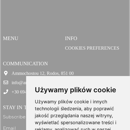
MENU
INFO
COOKIES PREFERENCES
COMMUNICATION
Ammochostou 12, Rodos, 851 00
info@amazingweddingsrhodes.com
Używamy plików cookie
+30 694 143 6438
Używamy plików cookie i innych
STAY IN TOUCH
technologii śledzenia, aby poprawić
jakość przeglądania naszej witryny,
Subscribe to our newsletter and get exclusive offers!
wyświetlać spersonalizowane treści i
Email
reklamy, analizować ruch w naszej