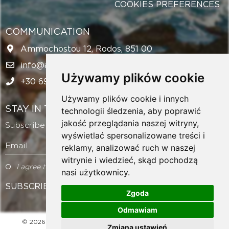
COOKIES PREFERENCES
COMMUNICATION
Ammochostou 12, Rodos, 851 00
info@amazingweddingsrhodes.com
Używamy plików cookie
+30 694 143 6438
Używamy plików cookie i innych
STAY IN TOUCH
technologii śledzenia, aby poprawić
jakość przeglądania naszej witryny,
Subscribe to our newsletter and get exclusive offers!
wyświetlać spersonalizowane treści i
Email
reklamy, analizować ruch w naszej
witrynie i wiedzieć, skąd pochodzą
I agree to the Terms of Use
nasi użytkownicy.
SUBSCRIBE
Zgoda
Odmawiam
© 2026 AMAZINGWEDDINGSRHODES.COM | ALL RIGHTS
Zmiana ustawień