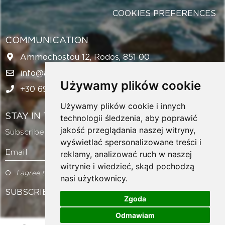
COOKIES PREFERENCES
COMMUNICATION
Ammochostou 12, Rodos, 851 00
info@amazingweddingsrhodes.com
Używamy plików cookie
+30 694 143 6438
Używamy plików cookie i innych
STAY IN TOUCH
technologii śledzenia, aby poprawić
jakość przeglądania naszej witryny,
Subscribe to our newsletter and get exclusive offers!
wyświetlać spersonalizowane treści i
Email
reklamy, analizować ruch w naszej
witrynie i wiedzieć, skąd pochodzą
I agree to the Terms of Use
nasi użytkownicy.
SUBSCRIBE
Zgoda
Odmawiam