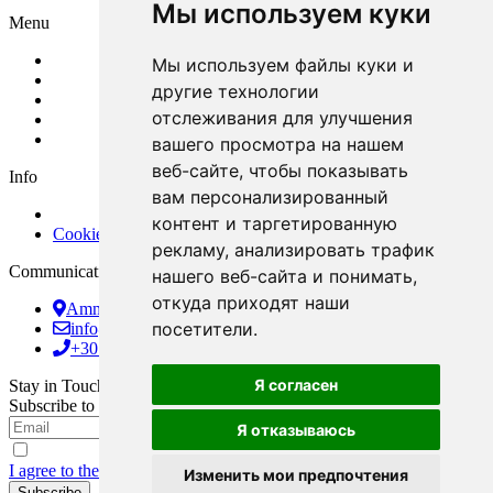
Мы используем куки
Menu
Мы используем файлы куки и
другие технологии
отслеживания для улучшения
вашего просмотра на нашем
веб-сайте, чтобы показывать
Info
вам персонализированный
контент и таргетированную
Cookies preferences
рекламу, анализировать трафик
Communication
нашего веб-сайта и понимать,
откуда приходят наши
Ammochostou 12, Rodos, 851 00
посетители.
info@amazingweddingsrhodes.com
+30 694 143 6438
Я согласен
Stay in Touch
Subscribe to our newsletter and get exclusive offers!
Email
Я отказываюсь
I agree to the Terms of Use
Изменить мои предпочтения
Subscribe