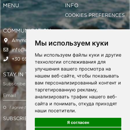
MENU
INFO
COOKIES PREFERENCES
COMMUNICATION
Ammochostou 12, Rodos, 851 00
Мы используем куки
info@amazingweddingsrhodes.com
Мы используем файлы куки и другие
+30 694 143 6438
технологии отслеживания для
улучшения вашего просмотра на
STAY IN TOUCH
нашем веб-сайте, чтобы показывать
вам персонализированный контент и
Subscribe to our newsletter and get exclusive offers!
таргетированную рекламу,
Email
анализировать трафик нашего веб-
сайта и понимать, откуда приходят
I agree to the Terms of Use
наши посетители.
SUBSCRIBE
Я согласен